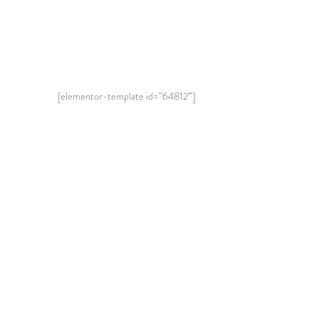
[elementor-template id=”64812″]