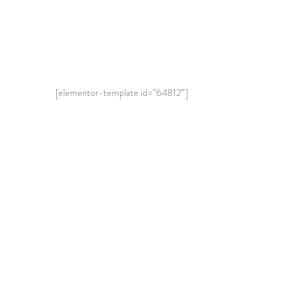
[elementor-template id=”64812″]