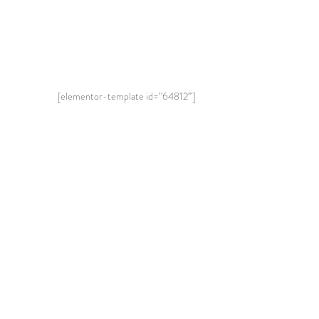
[elementor-template id=”64812″]