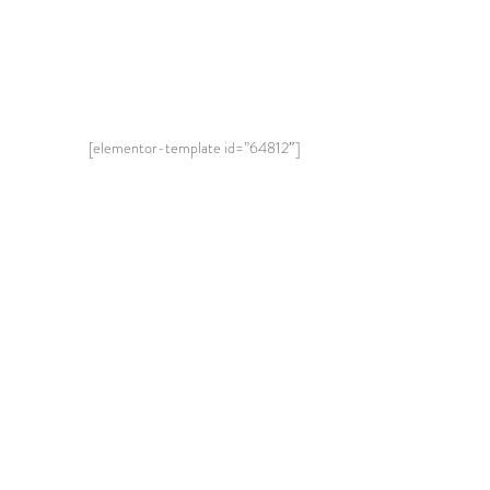
[elementor-template id=”64812″]