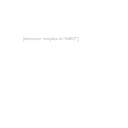
[elementor-template id=”64812″]