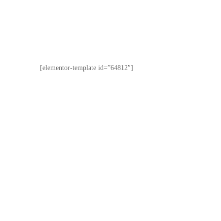
[elementor-template id=”64812″]