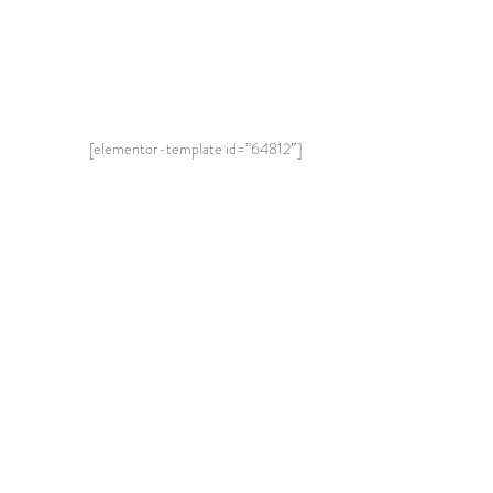
[elementor-template id=”64812″]