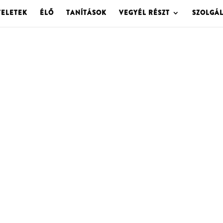
TELETEK
ÉLŐ
TANÍTÁSOK
VEGYÉL RÉSZT
SZOLGÁ
OLGOTA ARCHÍVU