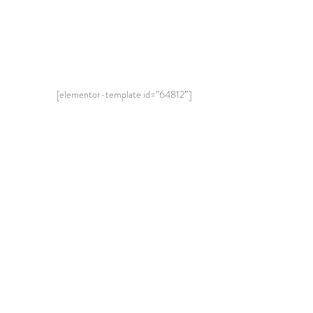
[elementor-template id=”64812″]