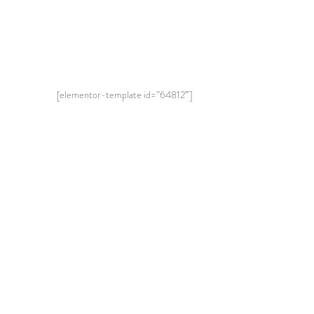
[elementor-template id=”64812″]