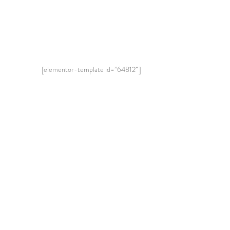
[elementor-template id=”64812″]