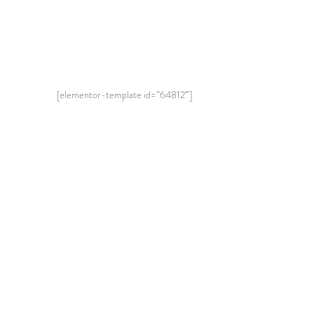
[elementor-template id=”64812″]