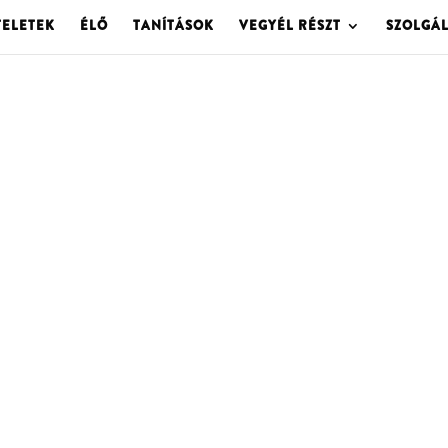
TELETEK
ÉLŐ
TANÍTÁSOK
VEGYÉL RÉSZT
SZOLGÁ
OLGOTA ARCHÍVU