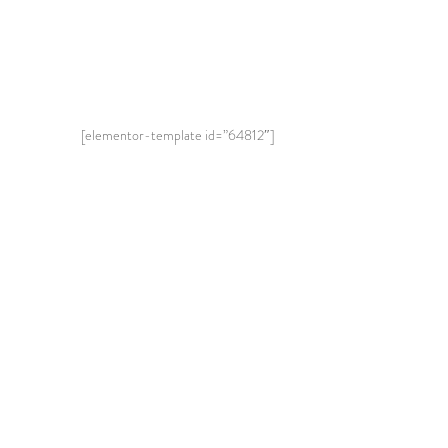
[elementor-template id=”64812″]