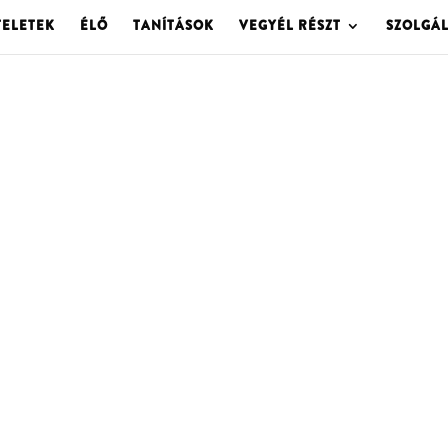
TELETEK
ÉLŐ
TANÍTÁSOK
VEGYÉL RÉSZT
SZOLGÁ
OLGOTA ARCHÍVU