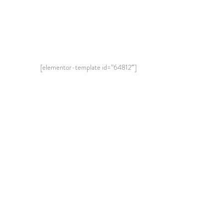
[elementor-template id=”64812″]