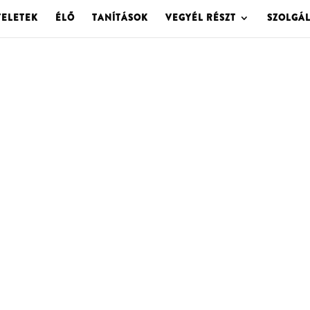
TELETEK
ÉLŐ
TANÍTÁSOK
VEGYÉL RÉSZT
SZOLGÁ
OLGOTA ARCHÍVU