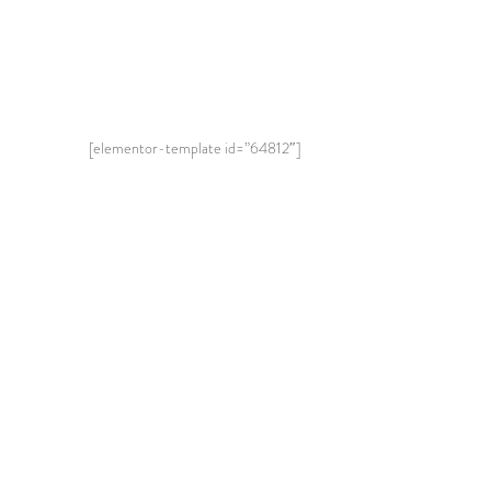
[elementor-template id=”64812″]