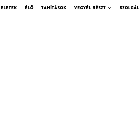
TELETEK
ÉLŐ
TANÍTÁSOK
VEGYÉL RÉSZT
SZOLGÁ
OLGOTA ARCHÍVU