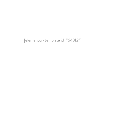
[elementor-template id=”64812″]