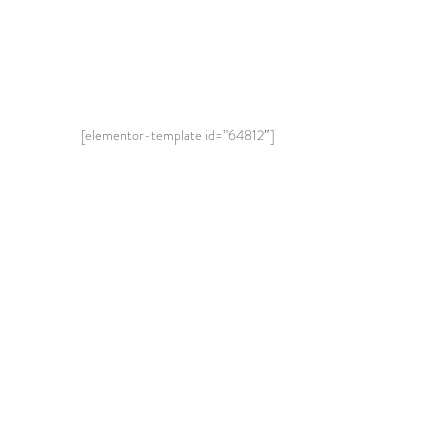
[elementor-template id=”64812″]