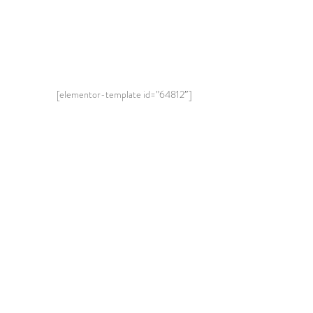
[elementor-template id=”64812″]