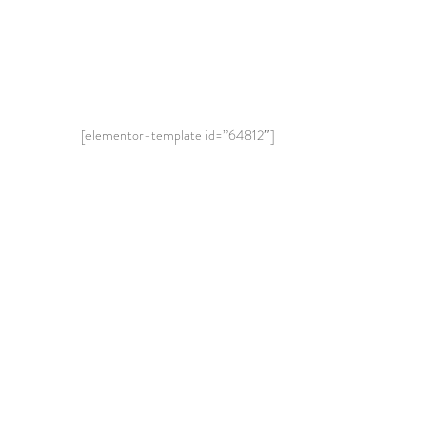
[elementor-template id=”64812″]