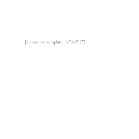
[elementor-template id=”64812″]