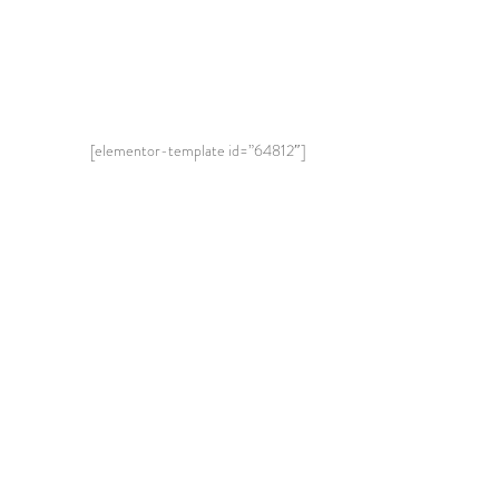
[elementor-template id=”64812″]