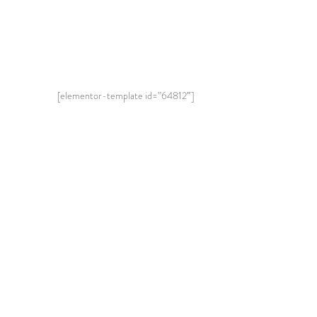
[elementor-template id=”64812″]