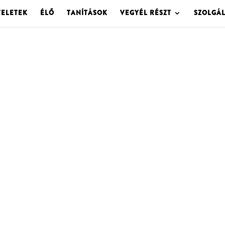
TELETEK
ÉLŐ
TANÍTÁSOK
VEGYÉL RÉSZT
SZOLGÁ
OLGOTA ARCHÍVU