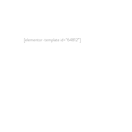
[elementor-template id=”64812″]