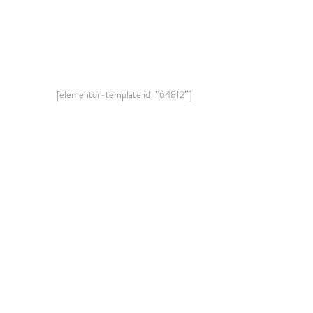
[elementor-template id=”64812″]