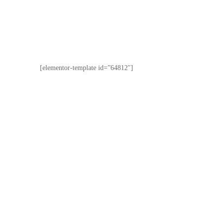
[elementor-template id=”64812″]