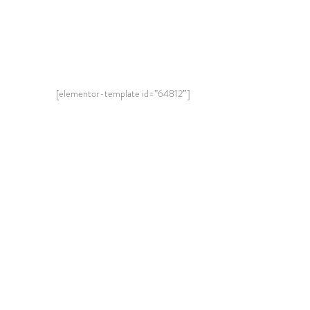
[elementor-template id=”64812″]