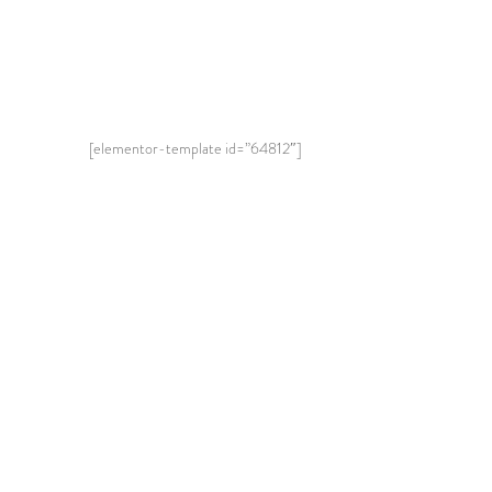
[elementor-template id=”64812″]