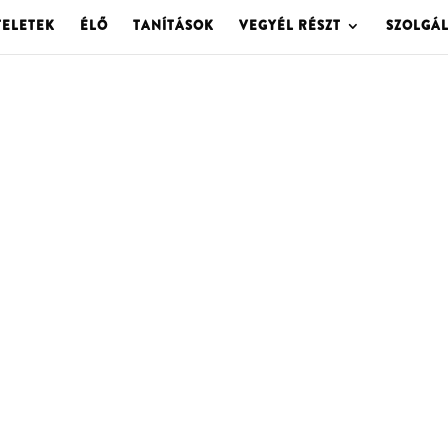
TELETEK
ÉLŐ
TANÍTÁSOK
VEGYÉL RÉSZT
SZOLGÁ
OLGOTA ARCHÍVU