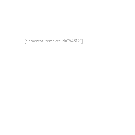
[elementor-template id=”64812″]