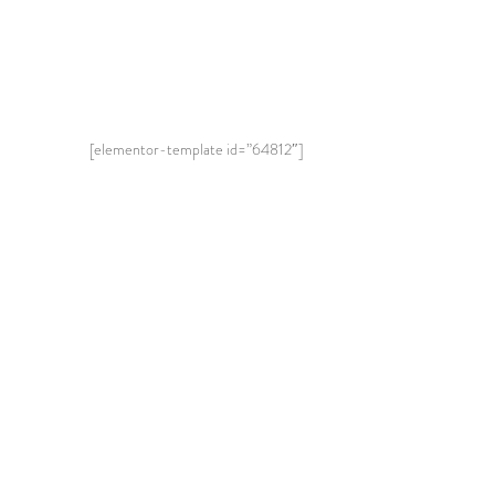
[elementor-template id=”64812″]