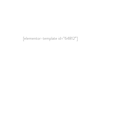
[elementor-template id=”64812″]