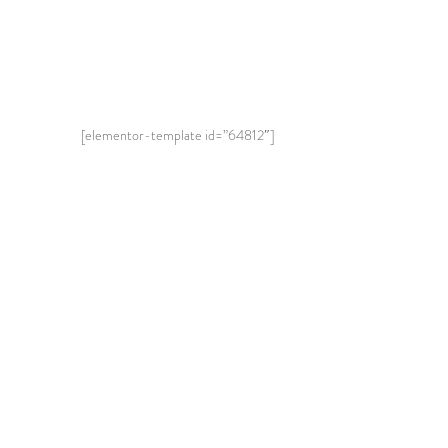
[elementor-template id=”64812″]