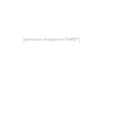
[elementor-template id=”64812″]