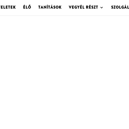
TELETEK
ÉLŐ
TANÍTÁSOK
VEGYÉL RÉSZT
SZOLGÁ
OLGOTA ARCHÍVU