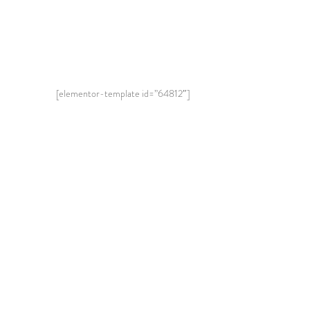
[elementor-template id=”64812″]