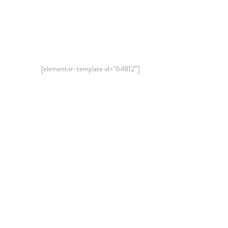
[elementor-template id=”64812″]