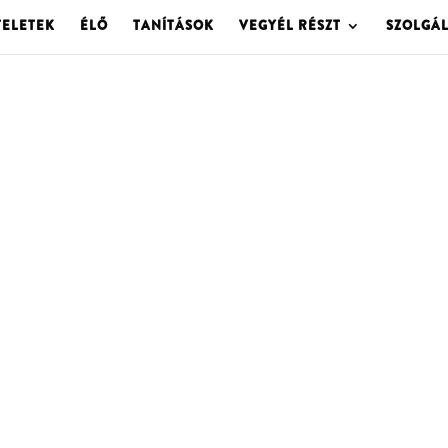
TELETEK
ÉLŐ
TANÍTÁSOK
VEGYÉL RÉSZT
SZOLGÁ
OLGOTA ARCHÍVU