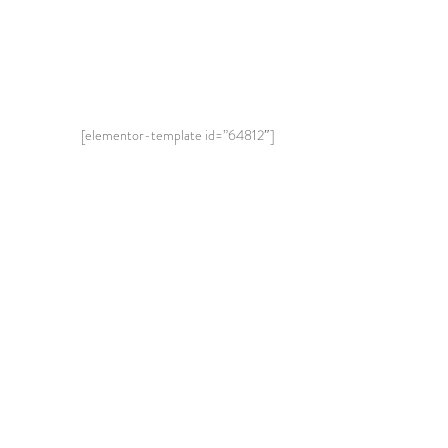
[elementor-template id=”64812″]