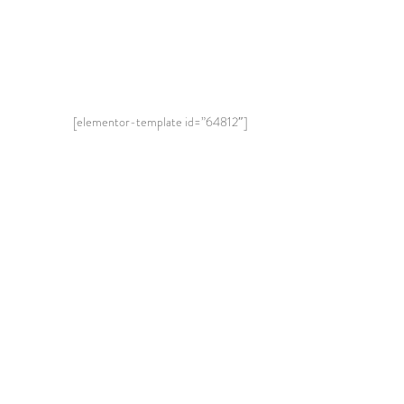
[elementor-template id=”64812″]