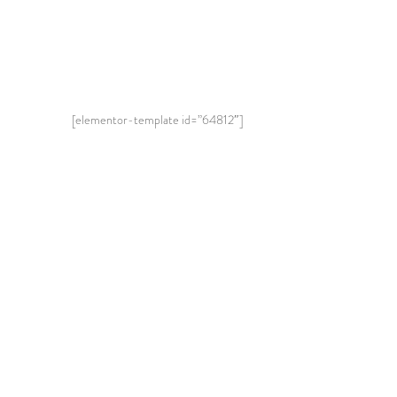
[elementor-template id=”64812″]