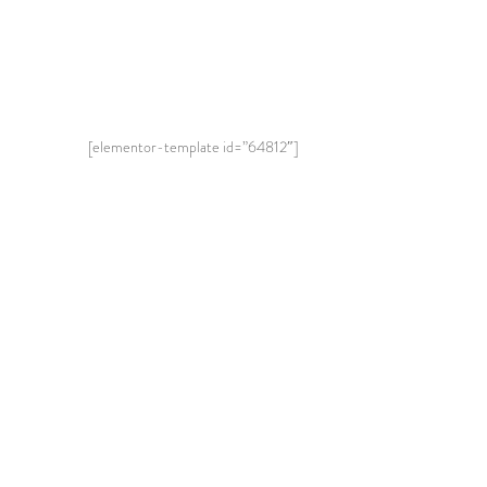
[elementor-template id=”64812″]