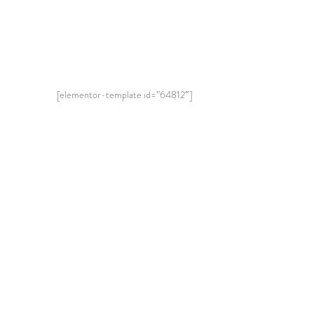
[elementor-template id=”64812″]