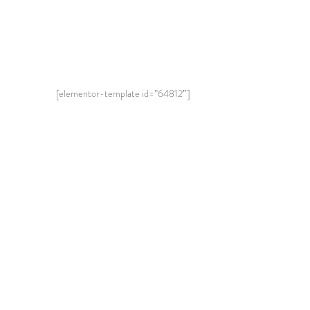
[elementor-template id=”64812″]