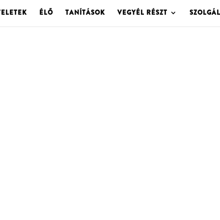
TELETEK
ÉLŐ
TANÍTÁSOK
VEGYÉL RÉSZT
SZOLGÁ
OLGOTA ARCHÍVU