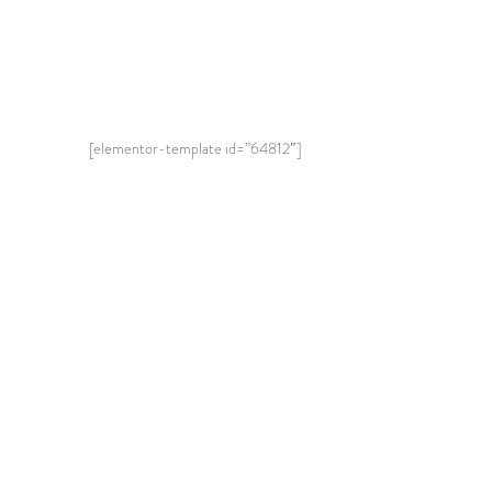
[elementor-template id=”64812″]